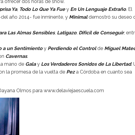
ra ofrecer dos horas de show.
prisa Ya
,
Todo Lo Que Ya Fue
y
En Un Lenguaje Extraño
. El
del año 2014- fue inminente, y
Minimal
demostró su deseo 
ara Las Almas Sensibles
,
Latigazo
,
Difícil de Conseguir
, ent
o a un Sentimiento
y
Perdiendo el Control
de
Miguel Mate
con
Cavernas
.
e la mano de
Gala
y
Los Verdaderos Sonidos de La Libertad
.
con la promesa de la vuelta de
Pez
a Córdoba en cuanto sea
as Dayana Olmos para www.delaviejaescuela.com