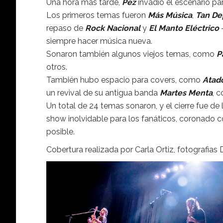
Una hora más tarde,
Pez
invadió el escenario pa
Los primeros temas fueron
Más Música
,
Tan De
repaso de
Rock Nacional
y
El Manto Eléctrico
-
siempre hacer música nueva.
Sonaron también algunos viejos temas, como
P
otros.
También hubo espacio para covers, como
Atad
un revival de su antigua banda
Martes Menta
, 
Un total de 24 temas sonaron, y el cierre fue d
show inolvidable para los fanáticos, coronado 
posible.
Cobertura realizada por Carla Ortiz, fotografi