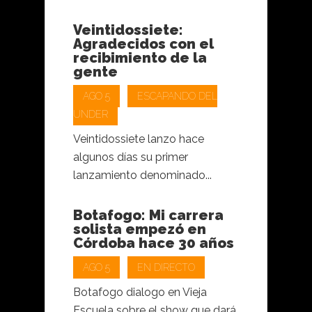
Veintidossiete:
Agradecidos con el
recibimiento de la
gente
AGO 5
ESCAPANDO DEL
UNDER
Veintidossiete lanzo hace
algunos días su primer
lanzamiento denominado...
Botafogo: Mi carrera
solista empezó en
Córdoba hace 30 años
AGO 5
EN DIRECTO
Botafogo dialogo en Vieja
Escuela sobre el show que dará