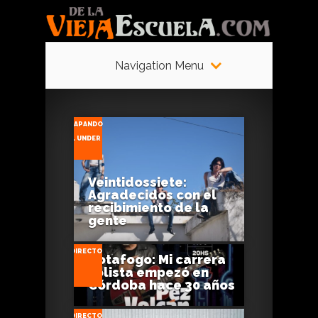
Navigation Menu
0
AGO
ESCAPANDO
05
DEL UNDER
Veintidossiete:
Agradecidos con el
0
recibimiento de la
gente
AGO
EN DIRECTO
Botafogo: Mi carrera
05
0
solista empezó en
Córdoba hace 30 años
AGO
EN DIRECTO