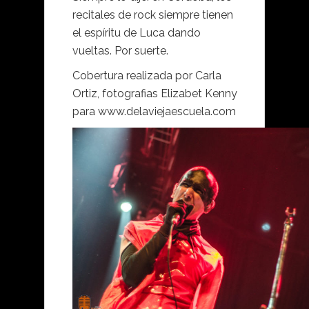
recitales de rock siempre tienen
el espíritu de Luca dando
vueltas. Por suerte.
Cobertura realizada por Carla
Ortiz, fotografias Elizabet Kenny
para www.delaviejaescuela.com