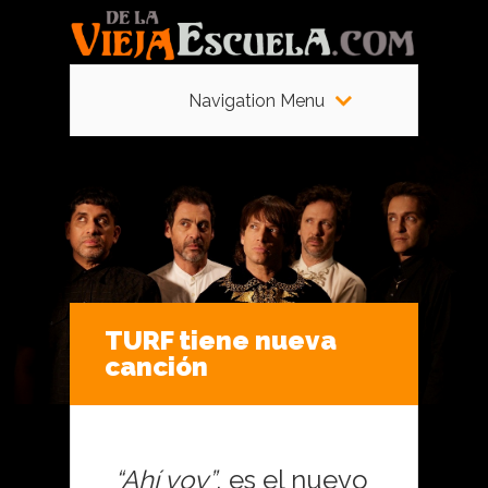
Navigation Menu
TURF tiene nueva
canción
“Ahí voy”
, es el nuevo