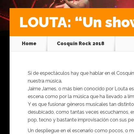
LOUTA: “Un sho
Home
Cosquín Rock 2018
Si de espectáculos hay que hablar en el Cosquí
nuestra música.
Jaime James, o más bien conocido por Louta es 
escena como por la música que ha llevado a lím
Y es que fusionar géneros musicales tan distint
desubicado, como tantas veces escuchamos, es p
pop, tecno y bastante improvisación con sus p
Un despliegue en el escenario como pocos, o má