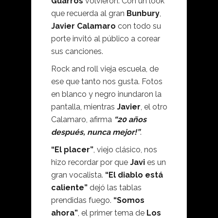
Guarros
volvieron. Con un look
que recuerda al gran
Bunbury
,
Javier Calamaro
con todo su
porte invitó al público a corear
sus canciones.
Rock and roll vieja escuela, de
ese que tanto nos gusta. Fotos
en blanco y negro inundaron la
pantalla, mientras
Javier
, el otro
Calamaro, afirma
“20 años
después, nunca mejor!”
.
“El placer”
, viejo clásico, nos
hizo recordar por que
Javi
es un
gran vocalista.
“El diablo está
caliente”
dejó las tablas
prendidas fuego.
“Somos
ahora”
, el primer tema de
Los