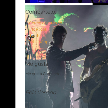
Compártelo:
Correo electrónico
Facebook
Twitter
WhatsApp
Me gusta:
Me gusta
Cargando...
Relacionado