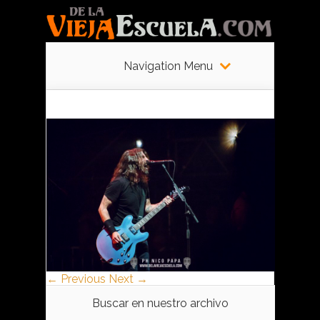
Navigation Menu
← Previous
Next →
Buscar en nuestro archivo