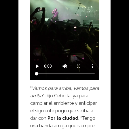
“
Vamos para arriba, vamos para
arriba
”, dijo Cebolla, ya para
cambiar el ambiente y anticipar
el siguiente pogo que se iba a
dar con
Por la ciudad
. “Tengo
una banda amiga que siempre