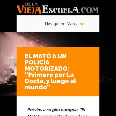
Navigation Menu
EL MATÓ A UN
POLICÍA
MOTORIZADO:
“Primero por La
Docta, y luego al
mundo”
Previos a su gira europea, “El