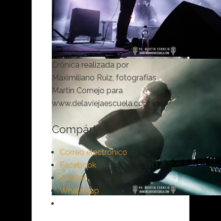
Crónica realizada por
Maximiliano Ruiz, fotografías
Martin Cornejo para
www.delaviejaescuela.com
Compártelo:
Correo electrónico
Facebook
Twitter
WhatsApp