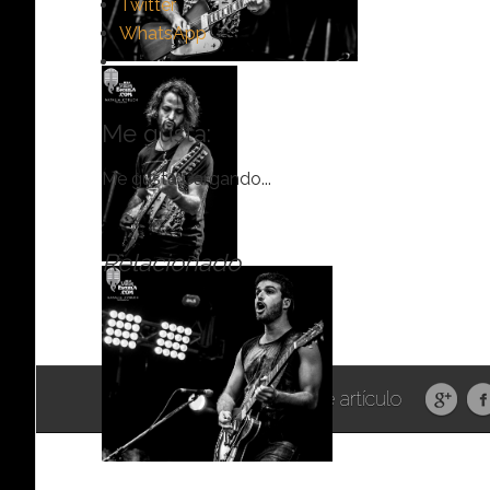
Twitter
WhatsApp
Me gusta:
Me gusta
Cargando...
Relacionado
Compartir este artículo