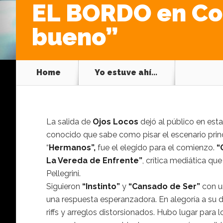
EL BORDO en Cos
bueno”
Home
Yo estuve ahí...
La salida de
Ojos Locos
dejó al público en est
conocido que sabe como pisar el escenario princ
“
Hermanos”,
fue el elegido para el comienzo.
“
La Vereda de Enfrente”
, crítica mediática qu
Pellegrini.
Siguieron
“Instinto”
y
“Cansado de Ser”
con u
una respuesta esperanzadora. En alegoría a su
riffs y arreglos distorsionados. Hubo lugar para 