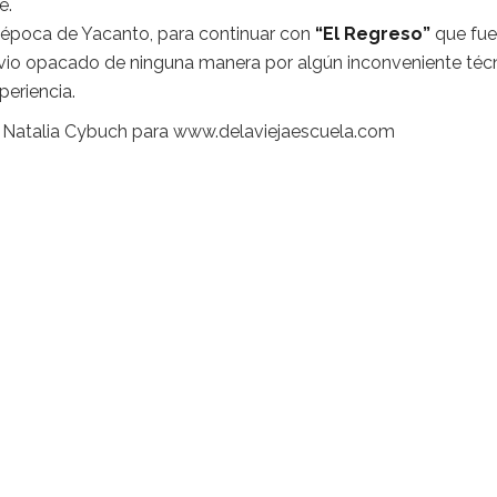
e.
la época de Yacanto, para continuar con
“El Regreso”
que fue
 vio opacado de ninguna manera por algún inconveniente téc
periencia.
as Natalia Cybuch para www.delaviejaescuela.com