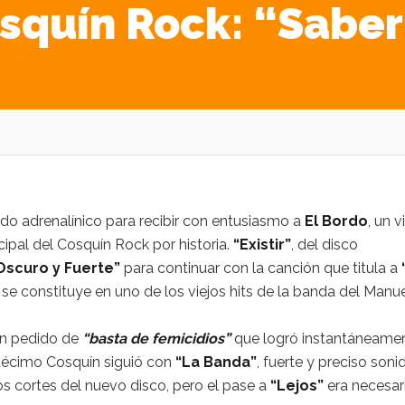
quín Rock: “Saber 
ado adrenalínico para recibir con entusiasmo a
El Bordo
, un v
ipal del Cosquín Rock por historia.
“Existir”
, del disco
Oscuro y Fuerte”
para continuar con la canción que titula a
e se constituye en uno de los viejos hits de la banda del Manu
n pedido de
“basta de femicidios”
que logró instantáneame
 décimo Cosquín siguió con
“La Banda”
, fuerte y preciso soni
los cortes del nuevo disco, pero el pase a
“Lejos”
era necesar