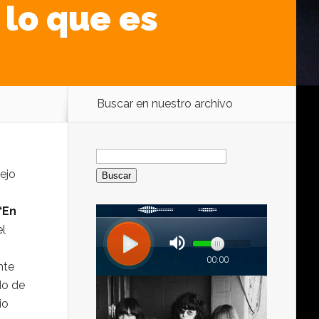
lo que es
Buscar en nuestro archivo
Buscar:
iejo
“En
el
nte
do de
io