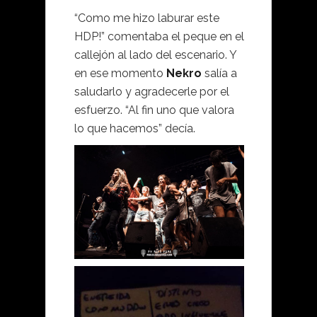
“Como me hizo laburar este
HDP!” comentaba el peque en el
callejón al lado del escenario. Y
en ese momento
Nekro
salía a
saludarlo y agradecerle por el
esfuerzo. “Al fin uno que valora
lo que hacemos” decía.