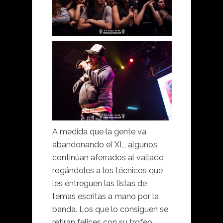
A medida que la gente va
abandonando el XL, algunos
continúan aferrados al vallado
rogándoles a los técnicos que
les entreguen las listas de
temas escritas a mano por la
banda. Los que lo consiguen se
retiran felices con su trofeo