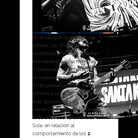
En el callejón de ingreso de
artistas, las chicas de
producción del lugar intentan
mantener la calma mientras se
comunican con el hotel donde
se hospedan ambas bandas. Se
están peleando a ver quien sube
primero a la traffic. “Retenelos lo
mas que puedan ahí, porque si
vienen ya, empiezan a romper
todo desde temprano” dice
Sole, en relación al
comportamiento de los
2