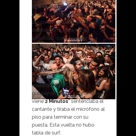
acompañen haciendo pogo
junto a él, lo que desata el
descontrol entre la gente y el
desconcierto entre los de
seguridad que comenzaron a
ayudar a pasar a un montón de
pibes y a subirse al escenario.
Fue épico. Una avalancha de
fanáticos saltaban del otro lado
y se trepaban a las tablas
mientras
Nekro
gritaba
guturalmente una canción. “Se
viene
2 Minutos
” sentenciaba el
cantante y tiraba el micrófono al
piso para terminar con su
puesta. Esta vuelta no hubo
tabla de surf.