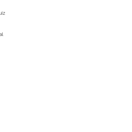
uiz
al