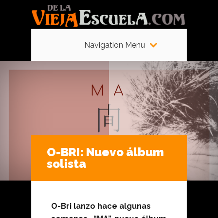
Navigation Menu
O-BRI: Nuevo álbum
solista
O-Bri lanzo hace algunas