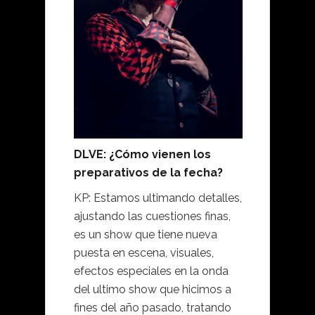
DLVE: ¿Cómo vienen los
preparativos de la fecha?
KP: Estamos ultimando detalles,
ajustando las cuestiones finas,
es un show que tiene nueva
puesta en escena, visuales,
efectos especiales en la onda
del ultimo show que hicimos a
fines del año pasado, tratando