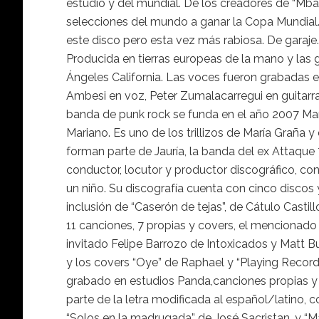
estudio y del mundial. De los creadores de “Mbap
selecciones del mundo a ganar la Copa Mundial. 
este disco pero esta vez más rabiosa. De garaje
Producida en tierras europeas de la mano y las g
Ángeles California. Las voces fueron grabadas 
Ambesi en voz, Peter Zumalacarregui en guitarra 
banda de punk rock se funda en el año 2007 Mar
Mariano. Es uno de los trillizos de María Graña
forman parte de Jauría, la banda del ex Attaque 
conductor, locutor y productor discográfico, c
un niño. Su discografía cuenta con cinco discos
inclusión de “Caserón de tejas”, de Cátulo Casti
11 canciones, 7 propias y covers, el mencionado
invitado Felipe Barrozo de Intoxicados y Matt B
y los covers “Oye” de Raphael y “Playing Record
grabado en estudios Panda,canciones propias y
parte de la letra modificada al español/latino, 
“Solos en la madrugada” de José Sacristan, y “Ma