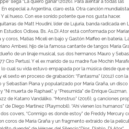
pe” llega “La quiero ganar”(2026). Para alentar a todas las
En especial a Argentina, claro está. Otra canción mundialista
. Y al hueso. Con ese sonido potente que nos gusta hacer.
uitarras de Matt Houdini, líder de Lujuria, banda radicada en 
en Estudios Odisea. Bs. As.Di Ator está conformada por Maria
y coros, Matías Miceli en bajo y Gastón Maffeo en batería. L
iano Ambesi, hijo de la famosa cantante de tangos María Gr
 y dueño de un linaje musical, sus dos hermanos Mauro y Sebas
77 Ciro Pertusi. Y el ex marido de su madre fue Mochín Marafio
on lo cual su vida estuvo empapada por la música desde que e
 y el sexto en proceso de grabación: “Fantasma” (2012) con la
llo y Sebastian Piana y popularizado por María Graña, un disco
 y “Ni muerta de Raphael”, y “Presumida” de Enrique Guzman,
uzz de Katarro Vandáliko. “Monstruo” (2016), 9 canciones pro
s” de Diego Martinez (Playmobil). “Ahí vienen los humanos” (
 dos covers, “Conmigo es donde estoy” de Freddy Mercury c
con coros de María Graña y un fragmento extraído de la pelícu
ldito duende” de Héroes del Silencio.“Dios, Diablo, Di Ator”