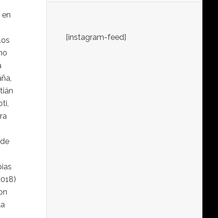
 en
[instagram-feed]
Los
no
a
aña,
tián
ti,
ra
 de
pias
2018)
on
la