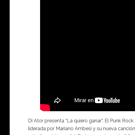
Di Ator presenta “La quiero ganar”. El Punk Rock
liderada por Mariano Ambesi y su nueva canción: