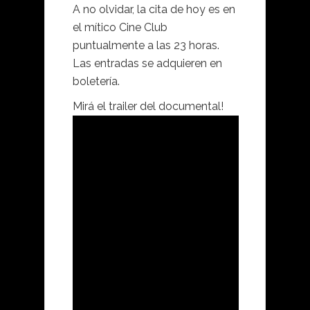
A no olvidar, la cita de hoy es en
el mítico Cine Club
puntualmente a las 23 horas.
Las entradas se adquieren en
boletería.
Mirá el trailer del documental!