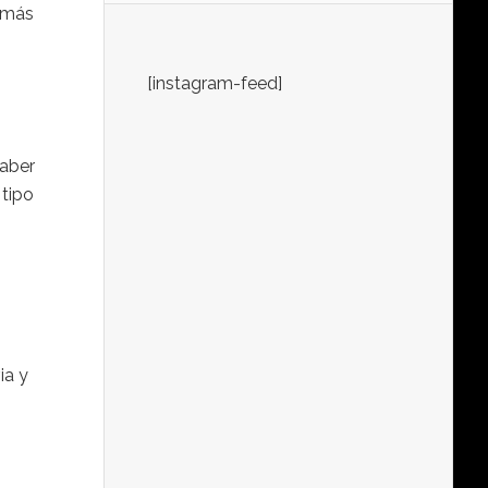
 más
[instagram-feed]
haber
 tipo
ia y