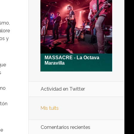
ismo,
alore
os y
que
s
omo
Actividad en Twitter
ntón
Mis tuits
Comentarios recientes
ue