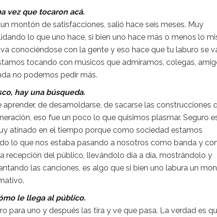
ma vez que tocaron acá.
jo un montón de satisfacciones, salió hace seis meses. Muy
lidando lo que uno hace, si bien uno hace más o menos lo m
va conociéndose con la gente y eso hace que tu laburo se v
. Estamos tocando con músicos que admiramos, colegas, amig
nda no podemos pedir más.
sco, hay una búsqueda.
aprender, de desamoldarse, de sacarse las construcciones 
eración, eso fue un poco lo que quisimos plasmar. Seguro e
muy atinado en el tiempo porque como sociedad estamos
todo lo que nos estaba pasando a nosotros como banda y c
recepción del público, llevándolo día a día, mostrándolo y
ntando las canciones, es algo que si bien uno labura un mo
mativo.
mo le llega al público.
o para uno y después las tira y ve que pasa. La verdad es q