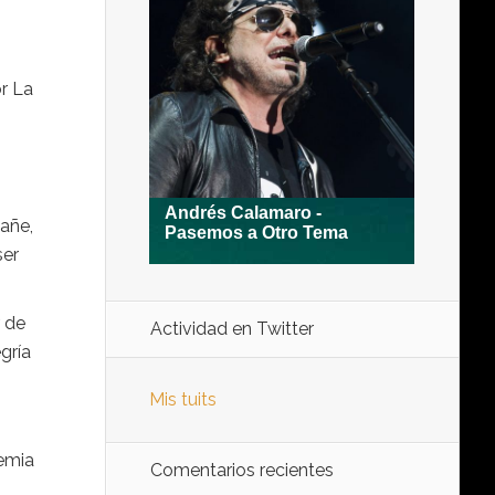
r La
añe,
ser
r de
Actividad en Twitter
gría
Mis tuits
emia
Comentarios recientes