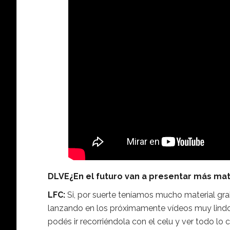
DLVE¿En el futuro van a presentar más mate
LFC:
Si, por suerte teníamos mucho material gra
lanzando en los próximamente vídeos muy lindos.
podés ir recorriéndola con el celu y ver todo lo 