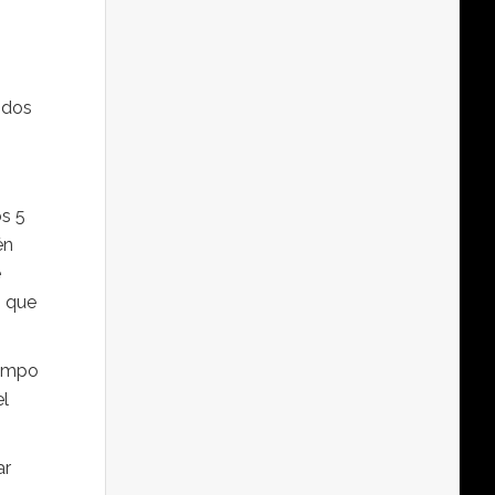
odos
os 5
én
e
s que
iempo
el
ar