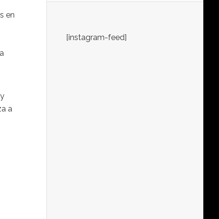
s en
[instagram-feed]
na
 y
za a