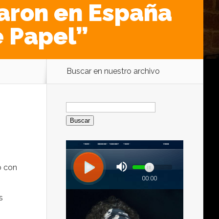
maron en España
e Papel”
Buscar en nuestro archivo
Buscar:
o con
s