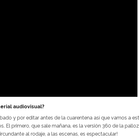
rial audiovisual?
bado y por editar antes de la cuarentena así que vamos a est
 El primero, que sale mañana, es la versión 360 de la palloz
circundante al rodaje, a las escenas, es espectacular!