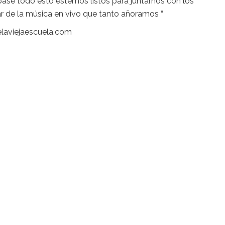
pase todo esto estemos listos para juntarnos con los
ar de la música en vivo que tanto añoramos “
delaviejaescuela.com