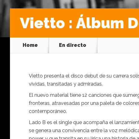
Vietto : Álbum 
Home
En directo
Vietto presenta el disco debut de su carrera soli
vividas, transitadas y admiradas.
El nuevo material tiene 12 canciones que sumerge
fronteras, atravesadas por una paleta de colore
contemporáneo.
Lado B es el single que acompaña el lanzamiento
se genera una convivencia entre la voz melódica
power, y que transita en su lírica una historia 