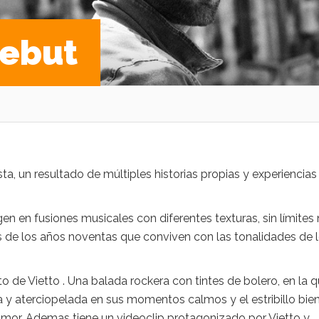
Debut
sta, un resultado de múltiples historias propias y experiencias
n en fusiones musicales con diferentes texturas, sin límites 
s de los años noventas que conviven con las tonalidades de 
 de Vietto . Una balada rockera con tintes de bolero, en la 
 y aterciopelada en sus momentos calmos y el estribillo bie
de amor. Ademas tiene un videoclip protagonizado por Vietto y