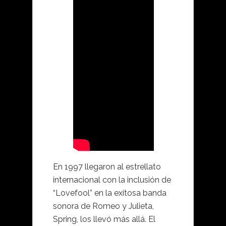
En 1997 llegaron al estrellato
internacional con la inclusión de
“Lovefool” en la exitosa banda
sonora de Romeo y Julieta,
Spring, los llevó más allá. El