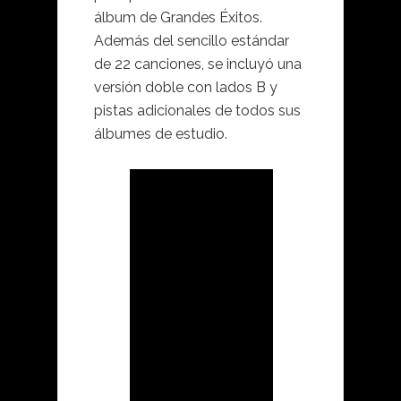
álbum de Grandes Éxitos.
Además del sencillo estándar
de 22 canciones, se incluyó una
versión doble con lados B y
pistas adicionales de todos sus
álbumes de estudio.