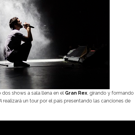
dos shows a sala llena en el
Gran Rex
, girando y formando
A
realizará un tour por el país presentando las canciones de