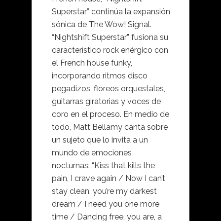
Superstar” continúa la expansión
sónica de The Wow! Signal.
“Nightshift Superstar” fusiona su
característico rock enérgico con
el French house funky,
incorporando ritmos disco
pegadizos, floreos orquestales,
guitarras giratorias y voces de
coro en el proceso. En medio de
todo, Matt Bellamy canta sobre
un sujeto que lo invita a un
mundo de emociones
nocturnas: “Kiss that kills the
pain, I crave again / Now I can’t
stay clean, you’re my darkest
dream / I need you one more
time / Dancing free, you are, a