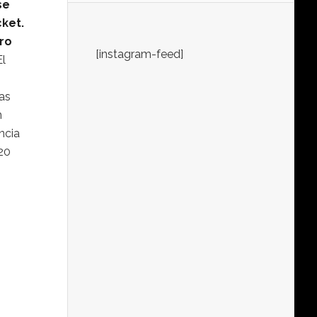
se
cket.
ro
[instagram-feed]
El
as
n
ncia
120