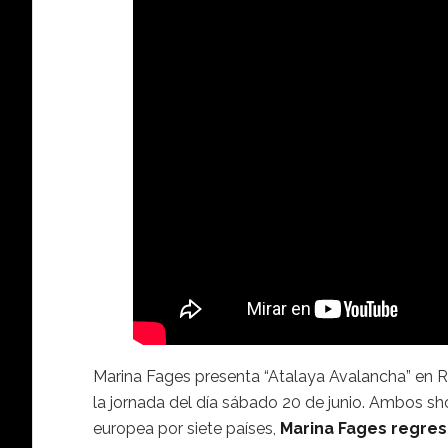
Marina Fages presenta “Atalaya Avalancha” en Ro
la jornada del día sábado 20 de junio. Ambos sho
europea por siete países,
Marina Fages
regres