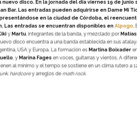
uevo disco. En la jornada del día viernes 19 de junio 
itan Bar. Las entradas pueden adquirirse en Dame Mi Ti
 presentándose en la ciudad de Córdoba, el reencuent
n. Las entradas se encuentran disponibles en
Alpogo
. 
iki
y
Martu
, integrantes de la banda, y mezclado por
Matías
nuevo disco encuentra a una banda establecida en sus atalay
gentina, USA y Europa. La formación es
Martina Boixader
e
Cuello
, y
Marina Fages
en voces, guitarras y vientos. A difere
ienen al mínimo y el tempo se sostiene en un clima rutero a 
unk
,
hardcore
y arreglos de
math rock
.