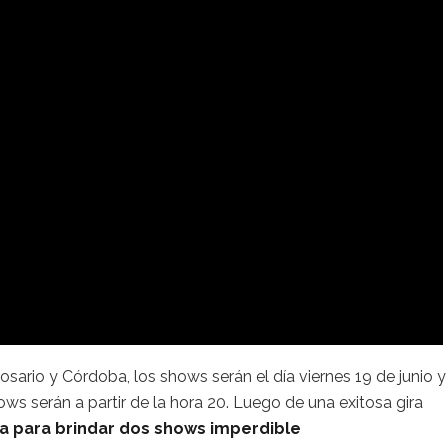
sario y Córdoba, los shows serán el día viernes 19 de junio y
ws serán a partir de la hora 20. Luego de una exitosa gira
a para brindar dos shows imperdible