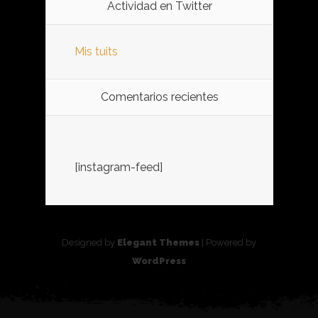
Actividad en Twitter
Mis tuits
Comentarios recientes
[instagram-feed]
Designed by
Elegant Themes
| Powered by
WordPress
%d