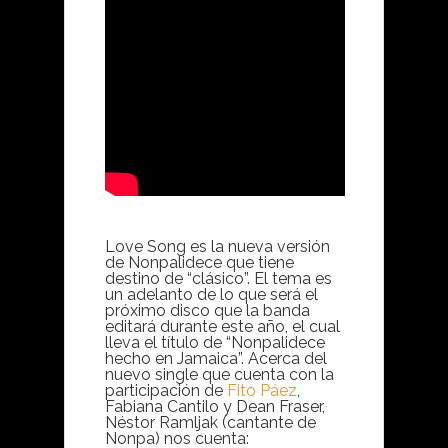
Love Song es la nueva versión
de Nonpalidece que tiene
destino de “clásico”. El tema es
un adelanto de lo que será el
próximo disco que la banda
editará durante este año, el cual
lleva el título de “Nonpalidece
hecho en Jamaica”. Acerca del
nuevo single que cuenta con la
participación de
Fito Páez
,
Fabiana Cantilo y Dean Fraser,
Néstor Ramljak (cantante de
Nonpa) nos cuenta: