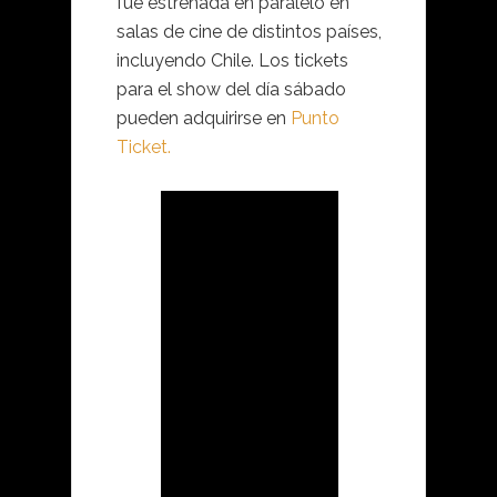
fue estrenada en paralelo en
salas de cine de distintos países,
incluyendo Chile. Los tickets
para el show del día sábado
pueden adquirirse en
Punto
Ticket.