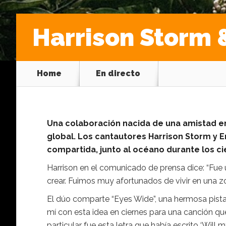
Harrison Storm 
Home
En directo
Una colaboración nacida de una amistad en
global. Los cantautores Harrison Storm y E
compartida, junto al océano durante los cie
Harrison en el comunicado de prensa dice: “Fue u
crear. Fuimos muy afortunados de vivir en una z
El dúo comparte “Eyes Wide”, una hermosa pista 
mí con esta idea en ciernes para una canción que
particular fue esta letra que había escrito ‘Wil