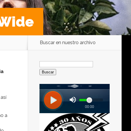
 Wide
Buscar en nuestro archivo
Buscar:
ia
así
no a
do