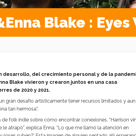
&Enna Blake : Eyes
 desarrollo, del crecimiento personal y de la pandem
nna Blake vivieron y crearon juntos en una casa
rres de 2020 y 2021.
n gran desafío artísticamente tener recursos limitados y aun 
ona tan hermosa”.
de folk indie sobre cómo encontrar conexiones. “Harrison vi
 le atrapó”, explica Enna. “Lo que me llamó la atención en
l my roses suben?’ Esta imagen de alguien sentado allí esperan