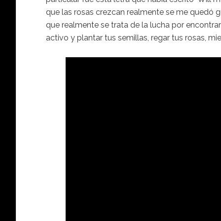
que las rosas crezcan realmente se me quedó gra
que realmente se trata de la lucha por encontrar
activo y plantar tus semillas, regar tus rosas, mie