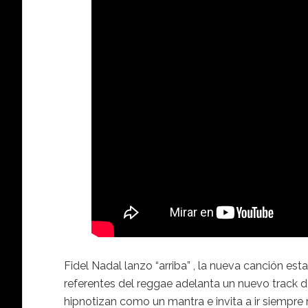
Fidel Nadal lanzo “arriba” , la nueva canción est
referentes del reggae adelanta un nuevo track de
hipnotizan como un mantra e invita a ir siempre m