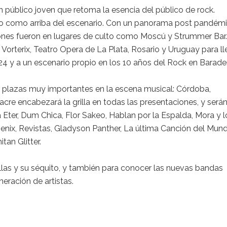
n público joven que retoma la esencia del público de rock.
o como arriba del escenario. Con un panorama post pandém
ciones fueron en lugares de culto como Moscú y Strummer Bar
ro Vorterix, Teatro Opera de La Plata, Rosario y Uruguay para ll
4 y a un escenario propio en los 10 años del Rock en Barade
 plazas muy importantes en la escena musical: Córdoba,
re encabezará la grilla en todas las presentaciones, y será
Eter, Dum Chica, Flor Sakeo, Hablan por la Espalda, Mora y l
enix, Revistas, Gladyson Panther, La última Canción del Mund
tan Glitter.
llas y su séquito, y también para conocer las nuevas bandas
ración de artistas.