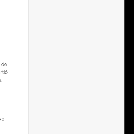
a de
rtió
a
evó