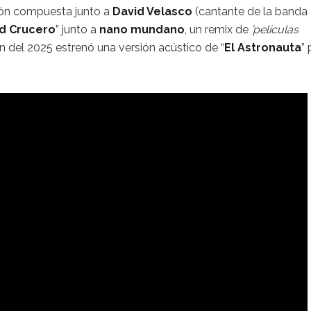
ión compuesta junto a
David Velasco
(cantante de la banda
d Crucero
” junto a
nano mundano
, un remix de
’películas
in del 2025 estrenó una versión acústico de “
El Astronauta
” 