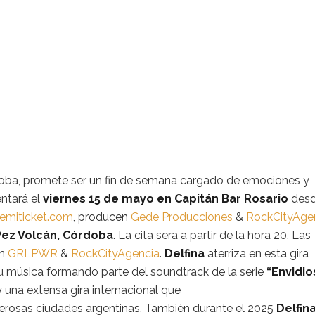
doba, promete ser un fin de semana cargado de emociones y
entará el
viernes 15 de mayo en Capitán Bar Rosario
desd
miticket.com
, producen
Gede Producciones
&
RockCityAge
Pez Volcán, Córdoba
. La cita sera a partir de la hora 20. Las
en
GRLPWR
&
RockCityAgencia
.
Delfina
aterriza en esta gira
u música formando parte del soundtrack de la serie
“Envidio
 una extensa gira internacional que
rosas ciudades argentinas. También durante el 2025
Delfin