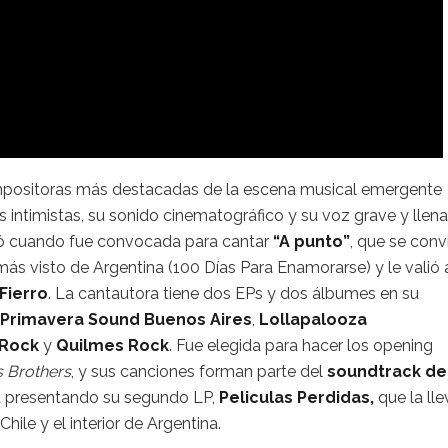
mpositoras más destacadas de la escena musical emergente
as intimistas, su sonido cinematográfico y su voz grave y llen
gó cuando fue convocada para cantar
“A punto”
, que se convi
más visto de Argentina (100 Días Para Enamorarse) y le valió 
Fierro
. La cantautora tiene dos EPs y dos álbumes en su
Primavera Sound Buenos Aires
,
Lollapalooza
 Rock
y
Quilmes Rock
. Fue elegida para hacer los opening
 Brothers
, y sus canciones forman parte del
soundtrack de
ra presentando su segundo LP,
Peliculas Perdidas,
que la ll
hile y el interior de Argentina.