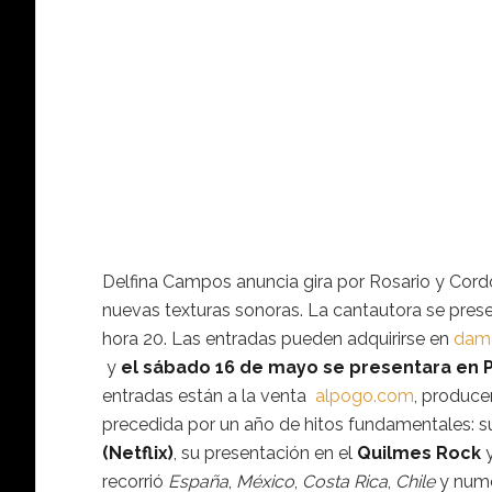
Delfina Campos anuncia gira por Rosario y Cor
nuevas texturas sonoras. La cantautora se pres
hora 20. Las entradas pueden adquirirse en
dame
y
el sábado 16 de mayo se presentara en 
entradas están a la venta
alpogo.com
, produc
precedida por un año de hitos fundamentales: s
(Netflix)
, su presentación en el
Quilmes Rock
y
recorrió
España
,
México
,
Costa Rica
,
Chile
y nume