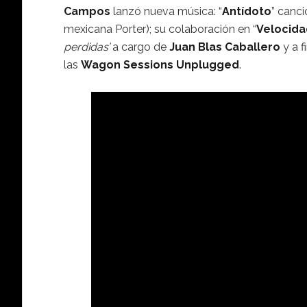
Campos
lanzó nueva música: “
Antídoto
” canc
mexicana Porter); su colaboración en “
Velocida
perdidas’
a cargo de
Juan Blas Caballero
y a f
las
Wagon Sessions Unplugged
.