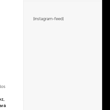
[instagram-feed]
 los
ez,
ará