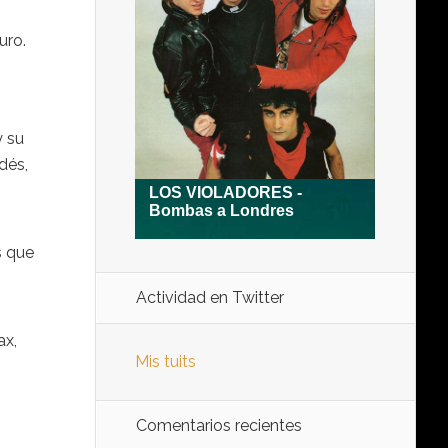
uro.
y su
dés,
s que
Actividad en Twitter
ax,
Mis tuits
-
Comentarios recientes