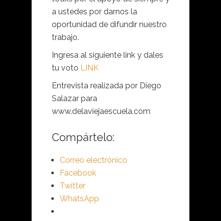
a ustedes por darnos la
oportunidad de difundir nuestro
trabajo.
Ingresa al siguiente link y dales
tu voto
LINK
Entrevista realizada por Diego
Salazar para
www.delaviejaescuela.com
Compártelo:
Correo electrónico
Facebook
Twitter
WhatsApp