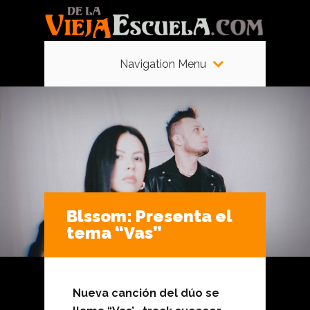
Navigation Menu
Blssom: Presenta el
tema “Vas”
Nueva canción del dúo se