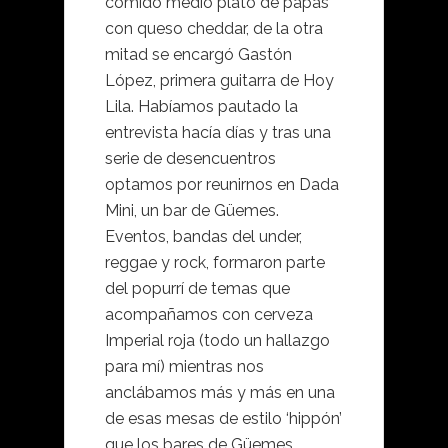
comido medio plato de papas
con queso cheddar, de la otra
mitad se encargó Gastón
López, primera guitarra de Hoy
Lila. Habíamos pautado la
entrevista hacía días y tras una
serie de desencuentros
optamos por reunirnos en Dada
Mini, un bar de Güemes.
Eventos, bandas del under,
reggae y rock, formaron parte
del popurrí de temas que
acompañamos con cerveza
Imperial roja (todo un hallazgo
para mí) mientras nos
anclábamos más y más en una
de esas mesas de estilo ‘hippón’
que los bares de Güemes