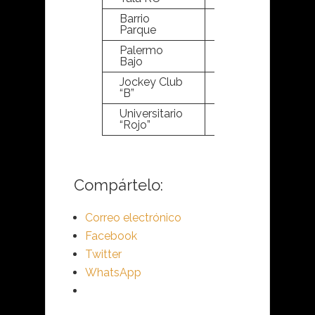
Barrio
22
18
Parque
Palermo
19
18
Bajo
Jockey Club
6
18
“B”
Universitario
1
18
“Rojo”
Compártelo:
Correo electrónico
Facebook
Twitter
WhatsApp