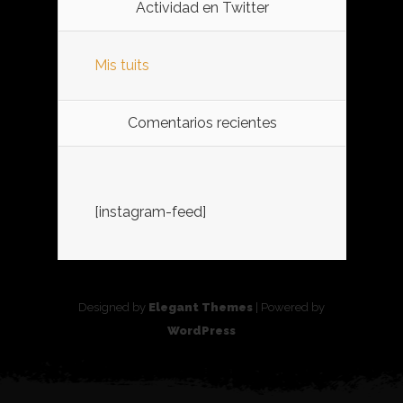
Actividad en Twitter
Mis tuits
Comentarios recientes
[instagram-feed]
Designed by
Elegant Themes
| Powered by
WordPress
%d