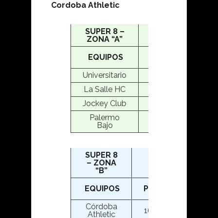
Cordoba Athletic
SUPER 8 –
ZONA “A”
EQUIPOS
PTS
PJ
Universitario
20
2
La Salle HC
13,5
2
Jockey Club
13
2
Palermo
8
2
Bajo
SUPER 8
– ZONA
“B”
EQUIPOS
PTS
PJ
Córdoba
16,5
2
Athletic