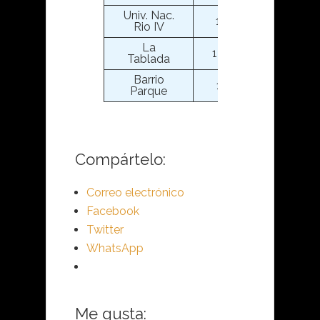
Univ. Nac.
14
2
Rio IV
La
13,5
2
Tablada
Barrio
12
2
Parque
Compártelo:
Correo electrónico
Facebook
Twitter
WhatsApp
Me gusta: