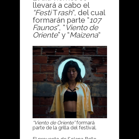
llevará a cabo el
“Festi
T
rash
“, del cual
formarán parte “
107
Faunos
“, “
Viento de
Oriente
” y “
Maizena
“
“Viento de Oriente”
formará
parte de la grilla del festival.