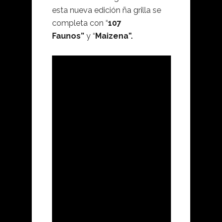
esta nueva edición ña grilla se
completa con “
107
Faunos”
y “
Maizena”.