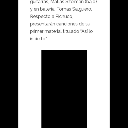
guitarras, Matias Szeiman (bajo)
y en batería, Tomas Salguero.
Respecto a Pichuco,
presentarán canciones de su
primer material titulado “Así lo
incierto”.