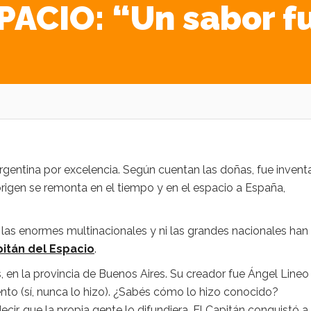
ACIO: “Un sabor fu
argentina por excelencia. Según cuentan las doñas, fue inven
 origen se remonta en el tiempo y en el espacio a España,
 las enormes multinacionales y ni las grandes nacionales han
itán del Espacio
.
, en la provincia de Buenos Aires. Su creador fue Ángel Lineo
vento (sí, nunca lo hizo). ¿Sabés cómo lo hizo conocido?
cir, que la propia gente lo difundiera. El Capitán conquistó a