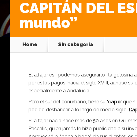
CAPITÁN DEL ESP
mundo”
Home
Sin categoría
El alfajor es -podemos asegurarlo- la golosina 
por estos pagos, hacia el siglo XVIII, aunque su
especialmente a Andalucía.
Pero el sur del conurbano, tiene su
‘capo’
que ni
podido desbancar a lo largo de medio siglo:
Cap
El alfajor nació hace más de 50 años en Quilmes
Pascalis, quien jamás le hizo publicidad a su in
Aprovechó el “boca a boca” de sus clientes, es de