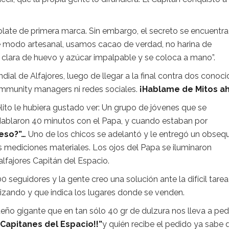
olate de primera marca. Sin embargo, el secreto se encuentra
e modo artesanal, usamos cacao de verdad, no harina de
ólo clara de huevo y azúcar impalpable y se coloca a mano”.
l de Alfajores, luego de llegar a la final contra dos conoc
 community managers ni redes sociales.
¡Hablame de Mitos ah
ito le hubiera gustado ver: Un grupo de jóvenes que se
 Hablaron 40 minutos con el Papa, y cuando estaban por
 eso?”…
Uno de los chicos se adelantó y le entregó un obsequ
s mediciones materiales. Los ojos del Papa se iluminaron
lfajores Capitán del Espacio.
 seguidores y la gente creo una solución ante la difícil tare
izando y que indica los lugares donde se venden.
ño gigante que en tan sólo 40 gr de dulzura nos lleva a pedi
Capitanes del Espacio!!”
y quién recibe el pedido ya sabe 