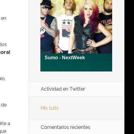
 en
idos
ora!
io,
Actividad en Twitter
a de
Mis tuits
rle a
Comentarios recientes
que