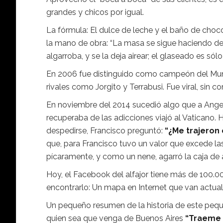
grandes y chicos por igual.
La fórmula: El dulce de leche y el baño de choc
la mano de obra: “La masa se sigue haciendo d
algarroba, y se la deja airear; el glaseado es s
En 2006 fue distinguido como campeón del Mundia
rivales como Jorgito y Terrabusi. Fue viral, sin
En noviembre del 2014 sucedió algo que a Angel
recuperaba de las adicciones viajó al Vaticano.
despedirse, Francisco preguntó:
“¿Me trajeron
que, para Francisco tuvo un valor que excede la
pícaramente, y como un nene, agarró la caja de a
Hoy, el Facebook del alfajor tiene más de 100.000
encontrarlo: Un mapa en Internet que van actual
Un pequeño resumen de la historia de este peque
quien sea que venga de Buenos Aires
“Traeme 