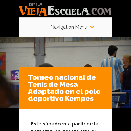
Navigation Menu
Torneo nacional de
Tenis de Mesa
Adaptado en el polo
deportivo Kempes
Este sábado 11 a partir de la